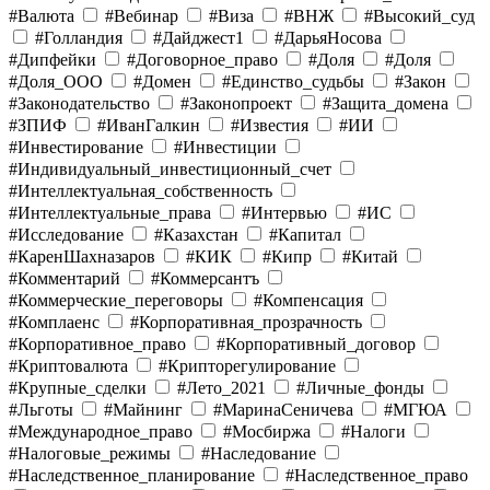
#Валюта
#Вебинар
#Виза
#ВНЖ
#Высокий_суд
#Голландия
#Дайджест1
#ДарьяНосова
#Дипфейки
#Договорное_право
#Доля
#Доля
#Доля_ООО
#Домен
#Единство_судьбы
#Закон
#Законодательство
#Законопроект
#Защита_домена
#ЗПИФ
#ИванГалкин
#Известия
#ИИ
#Инвестирование
#Инвестиции
#Индивидуальный_инвестиционный_счет
#Интеллектуальная_собственность
#Интеллектуальные_права
#Интервью
#ИС
#Исследование
#Казахстан
#Капитал
#КаренШахназаров
#КИК
#Кипр
#Китай
#Комментарий
#Коммерсантъ
#Коммерческие_переговоры
#Компенсация
#Комплаенс
#Корпоративная_прозрачность
#Корпоративное_право
#Корпоративный_договор
#Криптовалюта
#Крипторегулирование
#Крупные_сделки
#Лето_2021
#Личные_фонды
#Льготы
#Майнинг
#МаринаСеничева
#МГЮА
#Международное_право
#Мосбиржа
#Налоги
#Налоговые_режимы
#Наследование
#Наследственное_планирование
#Наследственное_право