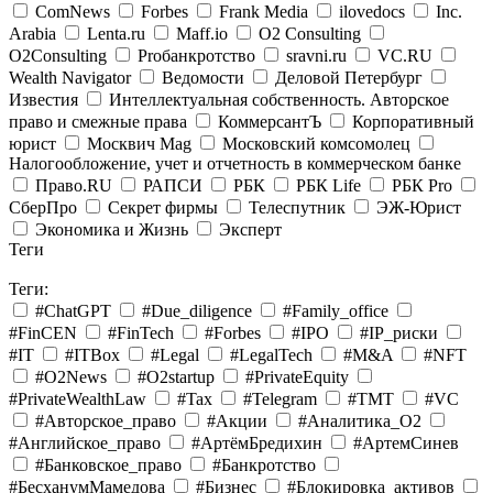
ComNews
Forbes
Frank Media
ilovedocs
Inc.
Arabia
Lenta.ru
Maff.io
O2 Consulting
O2Consulting
Proбанкротство
sravni.ru
VC.RU
Wealth Navigator
Ведомости
Деловой Петербург
Известия
Интеллектуальная собственность. Авторское
право и смежные права
КоммерсантЪ
Корпоративный
юрист
Москвич Mag
Московский комсомолец
Налогообложение, учет и отчетность в коммерческом банке
Право.RU
РАПСИ
РБК
РБК Life
РБК Pro
СберПро
Секрет фирмы
Телеспутник
ЭЖ-Юрист
Экономика и Жизнь
Эксперт
Теги
Теги:
#ChatGPT
#Due_diligence
#Family_office
#FinCEN
#FinTech
#Forbes
#IPO
#IP_риски
#IT
#ITBox
#Legal
#LegalTech
#M&A
#NFT
#O2News
#O2startup
#PrivateEquity
#PrivateWealthLaw
#Tax
#Telegram
#TMT
#VC
#Авторское_право
#Акции
#Аналитика_O2
#Английское_право
#АртёмБредихин
#АртемСинев
#Банковское_право
#Банкротство
#БесханумМамедова
#Бизнес
#Блокировка_активов