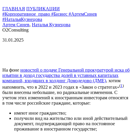
ГЛАВНАЯ
ПУБЛИКАЦИИ
#Корпоративное_право
#Бизнес
#АртемСинев
#НатальяКузнецова
Артем Синев
,
Наталья Кузнецова
O2Consulting
31.01.
2025
На фоне
новостей о подаче Генеральной прокуратурой иска об
изъятии в доход государства долей в уставных капиталах
компаний, входящих в холдинг Домодедово (ДМЕ)
, хотим
(
1
)
напомнить, что в 2022 и 2023 годах в «Закон о стратегах»
были внесены небольшие, но радикальные изменения. С
учетом этих изменений к иностранным инвесторам относятся
в том числе российские граждане, которые:
имеют иное гражданство;
получили вид на жительство или иной действительный
документ, подтверждающий право на постоянное
проживание в иностранном государстве;