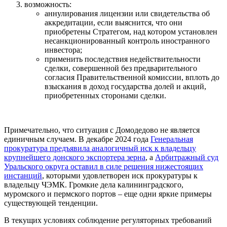
возможность:
аннулирования лицензии или свидетельства об
аккредитации, если выяснится, что они
приобретены Стратегом, над котором установлен
несанкционированный контроль иностранного
инвестора;
применить последствия недействительности
сделки, совершенной без предварительного
согласия Правительственной комиссии, вплоть до
взыскания в доход государства долей и акций,
приобретенных сторонами сделки.
Примечательно, что ситуация с Домодедово не является
единичным случаем. В декабре 2024 года
Генеральная
прокуратура предъявила аналогичный иск к владельцу
крупнейшего донского экспортера зерна
, а
Арбитражный суд
Уральского округа оставил в силе решения нижестоящих
инстанций
, которыми удовлетворен иск прокуратуры к
владельцу ЧЭМК. Громкие дела калининградского,
муромского и пермского портов – еще одни яркие примеры
существующей тенденции.
В текущих условиях соблюдение регуляторных требований