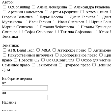
Автор:
O2Consulting
Алёна Лебёдкина
Александра Рязанова
Арсений Пономарев
Артем Бредихин
Артем Синев
Георгий Толмачев
Дарья Носова
Диана Галиева
Дмит
Мурзакаева
Иван Галкин
Иван Снегирев
Ирина Бон
Марина Сеничева
Наталия Чеботарева
Наталья Кузнецо
Смирнов
Софья Смирнова
Татьяна Сафонова
Юлия Л
Тематика
Тематика:
AI & Legal Tech
M&A
Авторское право
Антимоноп
Искусственный интеллект
Корпоративное право
Кри
право
Новости O2
Об O2Consulting
Обзор для частн
Семейное право
Технологии
Трудовое право
Ценные
Дата
Выберите период
от
до
Издание