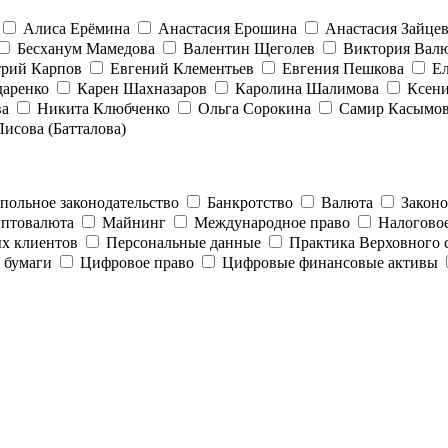
Алиса Ерёмина
Анастасия Ерошина
Анастасия Зайце
Бесханум Мамедова
Валентин Щеголев
Виктория Вал
рий Карпов
Евгений Клементьев
Евгения Пешкова
Е
даренко
Карен Шахназаров
Каролина Шалимова
Ксен
ва
Никита Клюбченко
Ольга Сорокина
Самир Касымо
исова (Батталова)
ольное законодательство
Банкротство
Валюта
Закон
птовалюта
Майнинг
Международное право
Налогово
ых клиентов
Персональные данные
Практика Верховного 
 бумаги
Цифровое право
Цифровые финансовые активы