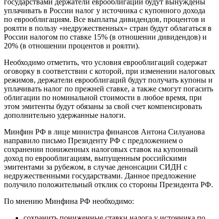
государствами держатели еврооблигаций будут вынуждены
уплачивать в России налог у источника с купонного дохода
по еврооблигациям. Все выплаты дивидендов, процентов и
роялти в пользу «недружественных» стран будут облагаться в
России налогом по ставке 15% (в отношении дивидендов) и
20% (в отношении процентов и роялти).
Необходимо отметить, что условия еврооблигаций содержат
оговорку в соответствии с которой, при изменении налоговых
режимов, держатели еврооблигаций будут получать купоны и
уплачивать налог по прежней ставке, а также смогут погасить
облигации по номинальной стоимости в любое время, при
этом эмитенты будут обязаны за свой счет компенсировать
дополнительно удержанные налоги.
Минфин РФ в лице министра финансов Антона Силуанова
направило письмо Президенту РФ с предложением о
сохранении пониженных налоговых ставок на купонный
доход по еврооблигациям, выпущенным российскими
эмитентами за рубежом, в случае денонсации СИДН с
недружественными государствами. Данное предложение
получило положительный отклик со стороны Президента РФ.
По мнению Минфина РФ необходимо:
сохранить пониженные ставки налога у источника по