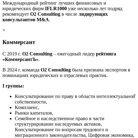
Международный рейтинг лучших финансовых и
юридических фирм
IFLR1000
уже несколько лет подряд
рекомендует
O2 Consulting
в числе
лидирующих
консультантов M&A
.
×
Коммерсант
С 2019 г.
О2 Consulting
– ежегодный лидер
рейтинга
«КоммерсантЪ»
.
В 2024 г. команда
О2 Consulting
была признана экспертом в
номинациях юридических и отраслевых практик.
I группы:
Консультирование по праву в области интеллектуальной̆
собственности,
Комплаенс,
Рынки капиталов,
Семейное и наследственное право в части
структурирование наследуемых активов,
Консультирование по вопросам трудового и
миграционного законодательства, Цифровая экономика,