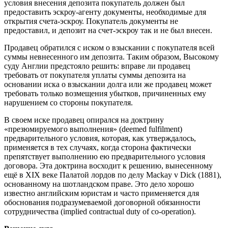
условия внесения депозита покупатель должен был
предоставить эскроу-агенту документы, необходимые для
открытия счета-эскроу. Покупатель документы не
предоставил, и депозит на счет-эскроу так и не был внесен.
Продавец обратился с иском о взыскании с покупателя всей
суммы невнесенного им депозита. Таким образом, Высокому
суду Англии предстояло решить: вправе ли продавец
требовать от покупателя уплаты суммы депозита на
основании иска о взыскании долга или же продавец может
требовать только возмещения убытков, причиненных ему
нарушением со стороны покупателя.
В своем иске продавец опирался на доктрину
«презюмируемого выполнения» (deemed fulfilment)
предварительного условия, которая, как утверждалось,
применяется в тех случаях, когда сторона фактически
препятствует выполнению ею предварительного условия
договора. Эта доктрина восходит к решению, вынесенному
ещё в XIX веке Палатой лордов по делу Mackay v Dick (1881),
основанному на шотландском праве. Это дело хорошо
известно английским юристам и часто применяется для
обоснования подразумеваемой договорной обязанности
сотрудничества (implied contractual duty of co-operation).