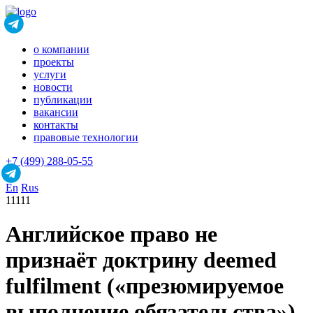
о компании
проекты
услуги
новости
публикации
вакансии
контакты
правовые технологии
+7 (499) 288-05-55
En
Rus
11111
Английское право не
признаёт доктрину deemed
fulfilment («презюмируемое
выполнение обязательства»)