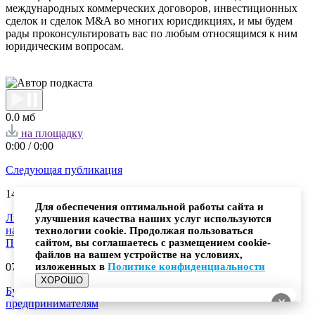
международных коммерческих договоров, инвестиционных
сделок и сделок M&A во многих юрисдикциях, и мы будем
рады проконсультировать вас по любым относящимся к ним
юридическим вопросам.
0.0 мб
на площадку
0:00
/
0:00
Следующая публикация
14.02.
2024
Для обеспечения оптимальной работы сайта и
Личные фонды: новый тренд в структурировании и
улучшения качества наших услуг используются
наследовании активов
технологии cookie. Продолжая пользоваться
Предыдущая публикация
сайтом, вы соглашаетесь с размещением cookie-
файлов на вашем устройстве на условиях,
07.02.
2024
изложенных в
Политике конфиденциальности
ХОРОШО
Бум IPO? Может ли выход на биржу помочь
✕
предпринимателям