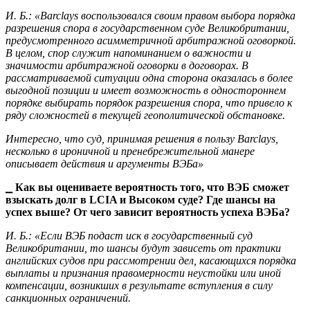
И. Б.: «Barclays воспользовался своим правом выбора порядка
разрешения спора в государственном суде Великобритании,
предусмотренного асимметричной арбитражной оговоркой.
В целом, спор служит напоминанием о важности и
значимости арбитражной оговорки в договорах. В
рассматриваемой ситуации одна сторона оказалась в более
выгодной позиции и имеет возможность в одностороннем
порядке выбирать порядок разрешения спора, что привело к
ряду сложностей в текущей геополитической обстановке.
Интересно, что суд, принимая решения в пользу Barclays,
несколько в ироничной и пренебрежительной манере
описывает действия и аргументы ВЭБа»
⎯ Как вы оцениваете вероятность того, что ВЭБ сможет
взыскать долг в LCIA и Высоком суде? Где шансы на
успех выше? От чего зависит вероятность успеха ВЭБа?
И. Б.: «Если ВЭБ подаст иск в государственный суд
Великобритании, то шансы будут зависеть от практики
английских судов при рассмотрении дел, касающихся порядка
выплаты и признания правомерности неустойки или иной
компенсации, возникших в результате вступления в силу
санкционных ограничений.