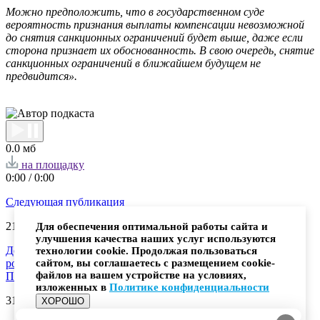
Можно предположить, что в государственном суде
вероятность признания выплаты компенсации невозможной
до снятия санкционных ограничений будет выше, даже если
сторона признает их обоснованность. В свою очередь, снятие
санкционных ограничений в ближайшем будущем не
предвидится».
0.0 мб
на площадку
0:00
/
0:00
Следующая публикация
21.02.
2025
Для обеспечения оптимальной работы сайта и
улучшения качества наших услуг используются
Действительно ли швейцарские банки меняют условия для
технологии cookie. Продолжая пользоваться
российских граждан?
сайтом, вы соглашаетесь с размещением cookie-
файлов на вашем устройстве на условиях,
Предыдущая публикация
изложенных в
Политике конфиденциальности
31.07.
2024
ХОРОШО