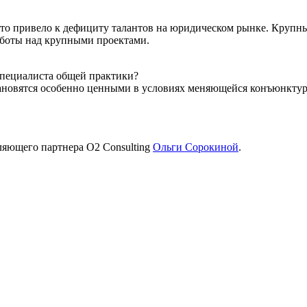
, что привело к дефициту талантов на юридическом рынке. Круп
работы над крупными проектами.
специалиста общей практики?
ановятся особенно ценными в условиях меняющейся конъюнкту
ляющего партнера O2 Consulting
Ольги Сорокиной
.