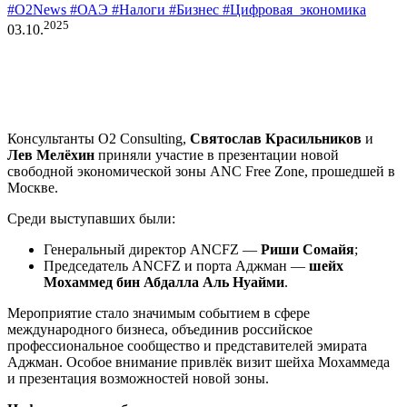
#O2News
#ОАЭ
#Налоги
#Бизнес
#Цифровая_экономика
2025
03.10.
Консультанты O2 Consulting,
Святослав Красильников
и
Лев Мелёхин
приняли участие в презентации новой
свободной экономической зоны ANC Free Zone, прошедшей в
Москве.
Среди выступавших были:
Генеральный директор ANCFZ —
Риши Сомайя
;
Председатель ANCFZ и порта Аджман —
шейх
Мохаммед бин Абдалла Аль Нуайми
.
Мероприятие стало значимым событием в сфере
международного бизнеса, объединив российское
профессиональное сообщество и представителей эмирата
Аджман. Особое внимание привлёк визит шейха Мохаммеда
и презентация возможностей новой зоны.