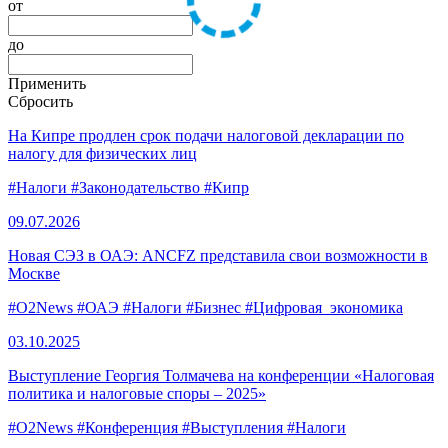
от
до
Применить
Сбросить
На Кипре продлен срок подачи налоговой декларации по
налогу для физических лиц
#Налоги
#Законодательство
#Кипр
09.07.
2026
Новая СЭЗ в ОАЭ: ANCFZ представила свои возможности в
Москве
#O2News
#ОАЭ
#Налоги
#Бизнес
#Цифровая_экономика
03.10.
2025
Выступление Георгия Толмачева на конференции «Налоговая
политика и налоговые споры – 2025»
#O2News
#Конференция
#Выступления
#Налоги