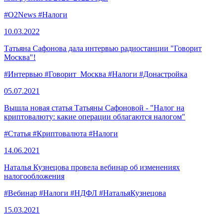
#O2News
#Налоги
10.03.
2022
Татьяна Сафонова дала интервью радиостанции "Говорит
Москва"!
#Интервью
#Говорит_Москва
#Налоги
#Донастройка
05.07.
2021
Вышла новая статья Татьяны Сафоновой - "Налог на
криптовалюту: какие операции облагаются налогом"
#Статья
#Криптовалюта
#Налоги
14.06.
2021
Наталья Кузнецова провела вебинар об изменениях
налогообложения
#Вебинар
#Налоги
#НДФЛ
#НатальяКузнецова
15.03.
2021