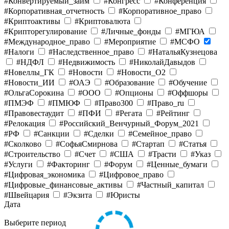
#Конвертируемый_займ
#Конгресс
#Конференция
#Корпоративная_отчетность
#Корпоративное_право
#Криптоактивы
#Криптовалюта
#Крипторегулирование
#Личные_фонды
#МГЮА
#Международное_право
#Мероприятие
#МСФО
#Налоги
#Наследственное_право
#НатальяКузнецова
#НДФЛ
#Недвижимость
#НиколайДавыдов
#Новеллы_ГК
#Новости
#Новости_O2
#Новости_ИИ
#ОАЭ
#Образование
#Обучение
#ОльгаСорокина
#ООО
#Опционы
#Оффшоры
#ПМЭФ
#ПМЮФ
#Право300
#Право_ru
#Правовестаудит
#ПФИ
#Регата
#Рейтинг
#Релокация
#Российский_Венчурный_Форум_2021
#РФ
#Санкции
#Сделки
#Семейное_право
#Сколково
#СофьяСмирнова
#Стартап
#Статья
#Строительство
#Счет
#США
#Трасти
#Указ
#Услуги
#Факторинг
#Форум
#Ценные_бумаги
#Цифровая_экономика
#Цифровое_право
#Цифровые_финансовые_активы
#Частный_капитал
#Швейцария
#Экзита
#Юристы
Дата
Выберите период