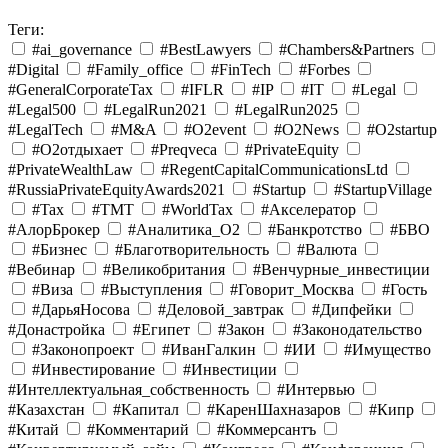
Теги:
#ai_governance
#BestLawyers
#Chambers&Partners
#Digital
#Family_office
#FinTech
#Forbes
#GeneralCorporateTax
#IFLR
#IP
#IT
#Legal
#Legal500
#LegalRun2021
#LegalRun2025
#LegalTech
#M&A
#O2event
#O2News
#O2startup
#O2отдыхает
#Preqveca
#PrivateEquity
#PrivateWealthLaw
#RegentCapitalCommunicationsLtd
#RussiaPrivateEquityAwards2021
#Startup
#StartupVillage
#Tax
#TMT
#WorldTax
#Акселератор
#АлорБрокер
#Аналитика_O2
#Банкротство
#БВО
#Бизнес
#Благотворительность
#Валюта
#Вебинар
#Великобритания
#Венчурные_инвестиции
#Виза
#Выступления
#Говорит_Москва
#Гость
#ДарьяНосова
#Деловой_завтрак
#Дипфейки
#Донастройка
#Египет
#Закон
#Законодательство
#Законопроект
#ИванГалкин
#ИИ
#Имущество
#Инвестирование
#Инвестиции
#Интеллектуальная_собственность
#Интервью
#Казахстан
#Капитал
#КаренШахназаров
#Кипр
#Китай
#Комментарий
#Коммерсантъ