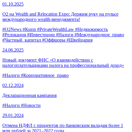
01.10.
2025
O2 на Wealth and Relocation Expo: Держим руку на пульсе
международного wealth-менеджмента!
#O2News
#Кипр
#PrivateWealthLaw
#Недвижимость
#Релокация
#Инвестиции
#Налоги
#Международное_право
#Частный_капитал
#Оффшоры
#Швейцария
24.06.
2025
Новый документ ФНС «О взаимодействии с
налогоплательщиками налога на профессиональный доход»
#Налоги
#Корпоративное_право
02.12.
2024
Декларационная кампания
#Налоги
#Новости
29.01.
2024
Отмена НДФЛ с процентов по банковским вкладам более 1
млн рублей за 2021–2022 годы