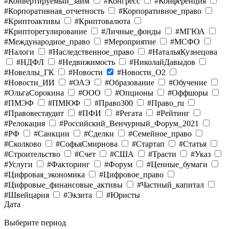
#Конвертируемый_займ
#Конгресс
#Конференция
#Корпоративная_отчетность
#Корпоративное_право
#Криптоактивы
#Криптовалюта
#Крипторегулирование
#Личные_фонды
#МГЮА
#Международное_право
#Мероприятие
#МСФО
#Налоги
#Наследственное_право
#НатальяКузнецова
#НДФЛ
#Недвижимость
#НиколайДавыдов
#Новеллы_ГК
#Новости
#Новости_O2
#Новости_ИИ
#ОАЭ
#Образование
#Обучение
#ОльгаСорокина
#ООО
#Опционы
#Оффшоры
#ПМЭФ
#ПМЮФ
#Право300
#Право_ru
#Правовестаудит
#ПФИ
#Регата
#Рейтинг
#Релокация
#Российский_Венчурный_Форум_2021
#РФ
#Санкции
#Сделки
#Семейное_право
#Сколково
#СофьяСмирнова
#Стартап
#Статья
#Строительство
#Счет
#США
#Трасти
#Указ
#Услуги
#Факторинг
#Форум
#Ценные_бумаги
#Цифровая_экономика
#Цифровое_право
#Цифровые_финансовые_активы
#Частный_капитал
#Швейцария
#Экзита
#Юристы
Дата
Выберите период