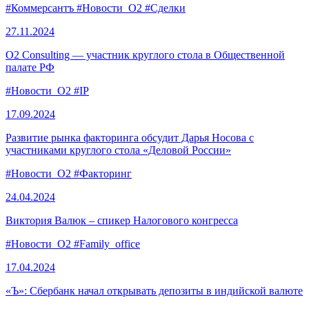
#Коммерсантъ
#Новости_O2
#Сделки
27.11.
2024
О2 Consulting — участник круглого стола в Общественной
палате РФ
#Новости_O2
#IP
17.09.
2024
Развитие рынка факторинга обсудит Дарья Носова с
участниками круглого стола «Деловой России»
#Новости_O2
#Факторинг
24.04.
2024
Виктория Валюк – спикер Налогового конгресса
#Новости_O2
#Family_office
17.04.
2024
«Ъ»: Сбербанк начал открывать депозиты в индийской валюте