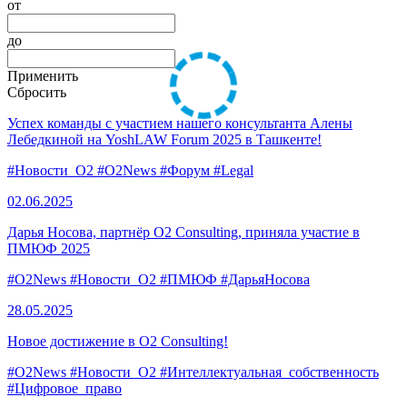
от
до
Применить
Сбросить
Успех команды с участием нашего консультанта Алены
Лебедкиной на YoshLAW Forum 2025 в Ташкенте!
#Новости_O2
#O2News
#Форум
#Legal
02.06.
2025
Дарья Носова, партнёр O2 Consulting, приняла участие в
ПМЮФ 2025
#O2News
#Новости_O2
#ПМЮФ
#ДарьяНосова
28.05.
2025
Новое достижение в O2 Consulting!
#O2News
#Новости_O2
#Интеллектуальная_собственность
#Цифровое_право