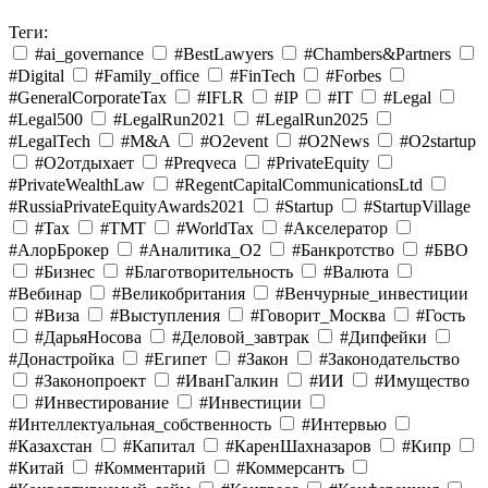
Теги:
#ai_governance
#BestLawyers
#Chambers&Partners
#Digital
#Family_office
#FinTech
#Forbes
#GeneralCorporateTax
#IFLR
#IP
#IT
#Legal
#Legal500
#LegalRun2021
#LegalRun2025
#LegalTech
#M&A
#O2event
#O2News
#O2startup
#O2отдыхает
#Preqveca
#PrivateEquity
#PrivateWealthLaw
#RegentCapitalCommunicationsLtd
#RussiaPrivateEquityAwards2021
#Startup
#StartupVillage
#Tax
#TMT
#WorldTax
#Акселератор
#АлорБрокер
#Аналитика_O2
#Банкротство
#БВО
#Бизнес
#Благотворительность
#Валюта
#Вебинар
#Великобритания
#Венчурные_инвестиции
#Виза
#Выступления
#Говорит_Москва
#Гость
#ДарьяНосова
#Деловой_завтрак
#Дипфейки
#Донастройка
#Египет
#Закон
#Законодательство
#Законопроект
#ИванГалкин
#ИИ
#Имущество
#Инвестирование
#Инвестиции
#Интеллектуальная_собственность
#Интервью
#Казахстан
#Капитал
#КаренШахназаров
#Кипр
#Китай
#Комментарий
#Коммерсантъ