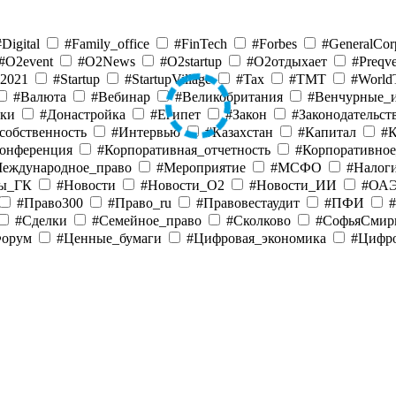
#Digital
#Family_office
#FinTech
#Forbes
#GeneralCor
#O2event
#O2News
#O2startup
#O2отдыхает
#Preqv
s2021
#Startup
#StartupVillage
#Tax
#TMT
#World
#Валюта
#Вебинар
#Великобритания
#Венчурные_
йки
#Донастройка
#Египет
#Закон
#Законодательст
собственность
#Интервью
#Казахстан
#Капитал
#
онференция
#Корпоративная_отчетность
#Корпоративно
еждународное_право
#Мероприятие
#МСФО
#Налог
лы_ГК
#Новости
#Новости_O2
#Новости_ИИ
#ОА
#Право300
#Право_ru
#Правовестаудит
#ПФИ
#
#Сделки
#Семейное_право
#Сколково
#СофьяСмир
Форум
#Ценные_бумаги
#Цифровая_экономика
#Цифр