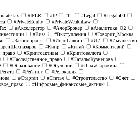
porateTax
#IFLR
#IP
#IT
#Legal
#Legal500
eca
#PrivateEquity
#PrivateWealthLaw
Tax
#Акселератор
#АлорБрокер
#Аналитика_O2
инвестиции
#Виза
#Выступления
#Говорит_Москва
во
#Законопроект
#ИванГалкин
#ИИ
#Имущество
КаренШахназаров
#Кипр
#Китай
#Комментарий
е_право
#Криптоактивы
#Криптовалюта
и
#Наследственное_право
#НатальяКузнецова
Э
#Образование
#Обучение
#ОльгаСорокина
Регата
#Рейтинг
#Релокация
нова
#Стартап
#Статья
#Строительство
#Счет
овое_право
#Цифровые_финансовые_активы