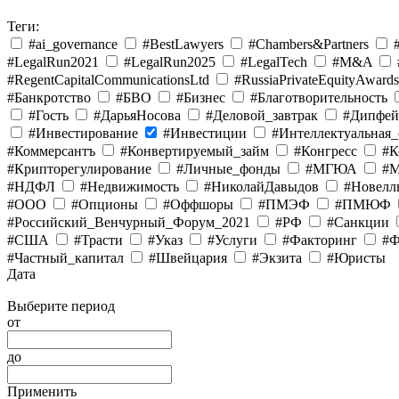
Теги:
#ai_governance
#BestLawyers
#Chambers&Partners
#LegalRun2021
#LegalRun2025
#LegalTech
#M&A
#RegentCapitalCommunicationsLtd
#RussiaPrivateEquityAward
#Банкротство
#БВО
#Бизнес
#Благотворительность
#Гость
#ДарьяНосова
#Деловой_завтрак
#Дипфе
#Инвестирование
#Инвестиции
#Интеллектуальная_
#Коммерсантъ
#Конвертируемый_займ
#Конгресс
#К
#Крипторегулирование
#Личные_фонды
#МГЮА
#М
#НДФЛ
#Недвижимость
#НиколайДавыдов
#Новел
#ООО
#Опционы
#Оффшоры
#ПМЭФ
#ПМЮФ
#Российский_Венчурный_Форум_2021
#РФ
#Санкции
#США
#Трасти
#Указ
#Услуги
#Факторинг
#
#Частный_капитал
#Швейцария
#Экзита
#Юристы
Дата
Выберите период
от
до
Применить