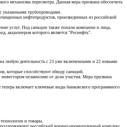
ского механизма пересмотра. Данная мера призвана обеспечить
 с указанными трубопроводами.
 очищенных нефтепродуктов, произведенных из российской
ение услуг. Под санкции также попали компании и лица,
д, акционером которого является "Роснефть".
на любую деятельность с 23 уже включенными и 22 новыми
в, которые способствуют обходу санкций.
 инвестором независимо от доли участия. Мера призвана
м теперь включает ключевые виды банковского программного
технологии и товары.
рые поддерживают российский военно-промышленный комплекс