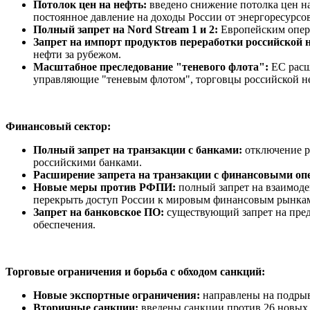
Потолок цен на нефть:
введено снижение потолка цен на
постоянное давление на доходы России от энергоресурсов
Полный запрет на Nord Stream 1 и 2:
Европейским опера
Запрет на импорт продуктов переработки российской 
нефти за рубежом.
Масштабное преследование "теневого флота":
ЕС расши
управляющие "теневым флотом", торговцы российской не
Финансовый сектор:
Полный запрет на транзакции с банками:
отключение р
российскими банками.
Расширение запрета на транзакции с финансовыми опе
Новые меры против РФПИ:
полный запрет на взаимоде
перекрыть доступ России к мировым финансовым рынка
Запрет на банковское ПО:
существующий запрет на пред
обеспечения.
Торговые ограничения и борьба с обходом санкций:
Новые экспортные ограничения:
направлены на подрыв
Вторичные санкции:
введены санкции против 26 новых