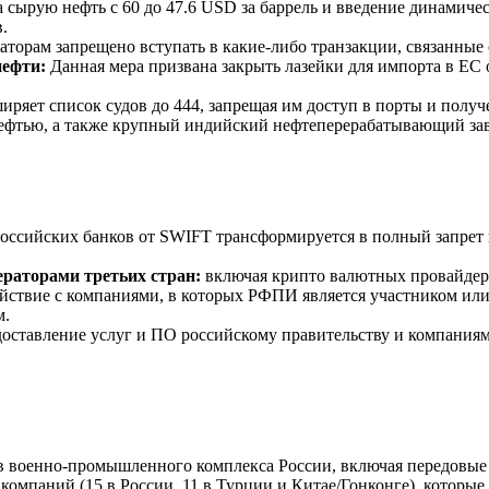
 сырую нефть с 60 до 47.6 USD за баррель и введение динамиче
.
торам запрещено вступать в какие-либо транзакции, связанные
нефти:
Данная мера призвана закрыть лазейки для импорта в ЕС
ряет список судов до 444, запрещая им доступ в порты и получ
фтью, а также крупный индийский нефтеперерабатывающий заво
оссийских банков от SWIFT трансформируется в полный запрет 
раторами третьих стран:
включая крипто валютных провайдеро
йствие с компаниями, в которых РФПИ является участником или
м.
оставление услуг и ПО российскому правительству и компания
 военно-промышленного комплекса России, включая передовые 
 компаний (15 в России, 11 в Турции и Китае/Гонконге), кото