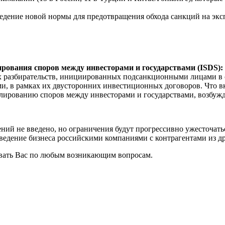
едение новой нормы для предотвращения обхода санкций на эксп
рования споров между инвесторами и государствами (ISDS):
 разбирательств, инициированных подсанкционными лицами в 
ями, в рамках их двусторонних инвестиционных договоров. Что 
гулированию споров между инвесторами и государствами, возбуж
й не введено, но ограничения будут прогрессивно ужесточатьс
ведение бизнеса российскими компаниями с контрагентами из др
овать Вас по любым возникающим вопросам.