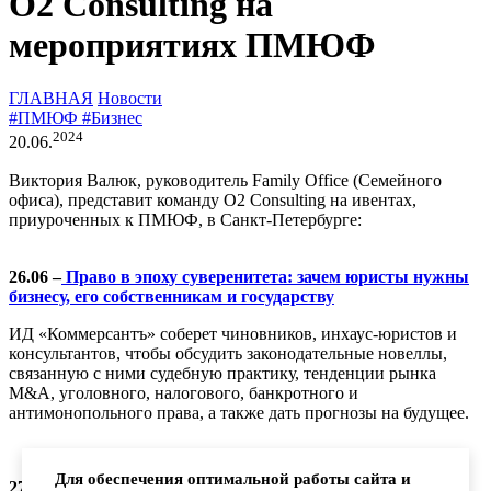
O2 Consulting на
мероприятиях ПМЮФ
ГЛАВНАЯ
Новости
#ПМЮФ
#Бизнес
2024
20.06.
Виктория Валюк, руководитель Family Office (Семейного
офиса), представит команду O2 Consulting на ивентах,
приуроченных к ПМЮФ, в Санкт-Петербурге:
26.06 –
Право в эпоху суверенитета: зачем юристы нужны
бизнесу, его собственникам и государству
ИД «Коммерсантъ» соберет чиновников, инхаус-юристов и
консультантов, чтобы обсудить законодательные новеллы,
связанную с ними судебную практику, тенденции рынка
M&A, уголовного, налогового, банкротного и
антимонопольного права, а также дать прогнозы на будущее.
Для обеспечения оптимальной работы сайта и
27.06 –
SPB Legal Day Право.ru