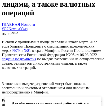
лицами, а также валютных
операций
ГЛАВНАЯ
Новости
#O2News
#Указ
2022
06.03.
В связи с принятыми в конце февраля и начале марта 2022
года Указами Президента о специальных экономических
мерах
№79
и
№81
вчера в Минфине России Постановлением
Правительства Российской Федерации N295 от 06.03.2022
создана подкомиссия
по выдаче разрешений на осуществление
сделок резидентов с иностранными лицами, а также
валютных операций.
Заявления о выдаче разрешений могут быть поданы
электронно и почтовым отправлением или нарочным
непосредственно в Минфин.
Разрешения необходимо получать на осуществление сделок с
Для обеспечения оптимальной работы сайта и
иностранными лицами, связанных с недружественными