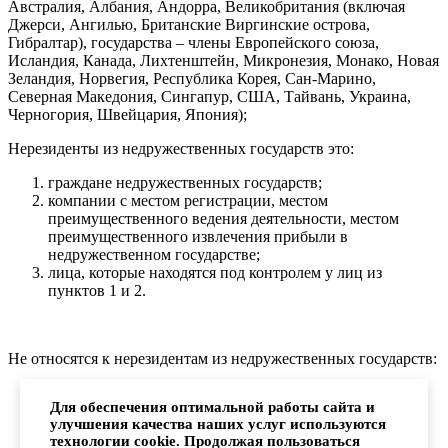
Австралия, Албания, Андорра, Великобритания (включая
Джерси, Ангилью, Британские Виргинские острова,
Гибралтар), государства – члены Европейского союза,
Исландия, Канада, Лихтенштейн, Микронезия, Монако, Новая
Зеландия, Норвегия, Республика Корея, Сан-Марино,
Северная Македония, Сингапур, США, Тайвань, Украина,
Черногория, Швейцария, Япония);
Нерезиденты из недружественных государств это:
граждане недружественных государств;
компании с местом регистрации, местом
преимущественного ведения деятельности, местом
преимущественного извлечения прибыли в
недружественном государстве;
лица, которые находятся под контролем у лиц из
пунктов 1 и 2.
Не относятся к нерезидентам из недружественных государств:
все остальные лица;
Для обеспечения оптимальной работы сайта и
контролируемые иностранные компании (иностранная
улучшения качества наших услуг используются
организация или структура, которая не является
технологии cookie. Продолжая пользоваться
налоговым резидентом РФ, находится под контролем