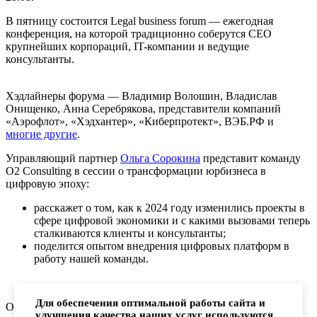
В пятницу состоится Legal business forum — ежегодная
конференция, на которой традиционно соберутся CEO
крупнейших корпораций, IT-компании и ведущие
консультанты.
Хэдлайнеры форума — Владимир Волошин, Владислав
Онищенко, Анна Серебрякова, представители компаний
«Аэрофлот», «Хэдхантер», «Киберпротект», ВЭБ.РФ и
многие другие
.
Управляющий партнер
Ольга Сорокина
представит команду
O2 Consulting в сессии о трансформации юрбизнеса в
цифровую эпоху:
расскажет о том, как к 2024 году изменились проекты в
сфере цифровой экономики и с какими вызовами теперь
сталкиваются клиенты и консультанты;
поделится опытом внедрения цифровых платформ в
работу нашей команды.
Для обеспечения оптимальной работы сайта и
О2 Consulting — лидер цифровой экономики, признанный
улучшения качества наших услуг используются