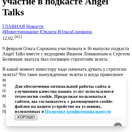
участие в подкасте Angel
Talks
ГЛАВНАЯ
Новости
#Инвестирование
#Экзита
#ОльгаСорокина
2021
12.02.
9 февраля Ольга Сорокина участвовала в 36 выпуске подкаста
Angel Talks вместе с ведущими Иваном Ломакиным и Сергеем
Беляевым: выпуск был посвящен стратегиям экзита.
В какой момент инвестору надо начинать думать о стратегии
экзита? Что такое вынужденные экзиты и когда правильнее
выходить инвестору? О каких инструментах важно помнить,
чтобы обеспечить именно такой экзит, который
Для обеспечения оптимальной работы сайта и
планировался? Эти и другие вопросы обсудили Ольга и
улучшения качества наших услуг используются
ведущие.
технологии cookie. Продолжая пользоваться
сайтом, вы соглашаетесь с размещением cookie-
Запись эфира доступна по
ссылке
– присоединяйтесь к
файлов на вашем устройстве на условиях,
просмотру!
изложенных в
Политике конфиденциальности
ХОРОШО
✕