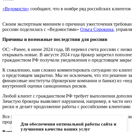
«Ведомости»
сообщают, что в ноябре ряд российских клиентов I
Своим экспертным мнением о причинах ужесточения требовани
россиян поделилась с «Ведомостями»
Ольга Сорокина
, управл
Причины и возможные последствия для россиян
ОС: «Ранее, в июне 2024 года, IB перевел счета россиян с ни
открывать новые. В августе 2024 года брокер запретил пополн
гражданством РФ получили уведомления о предстоящем закрыти
К сожалению, нам сложно комментировать ситуацию по клиен
о предстоящем закрытии. Мы не исключаем, что это решение за
финансовые институты (брокерские компании и банки) из «не
внутренней оценки санкционных рисков.
Любой клиент с гражданством РФ требует выполнения дополни
Зачастую брокеры выявляют нарушения, например, в части нес
риски и делает продолжение работы с российскими клиентами
Все эти меры связаны с усилением санкционного давления и з
продолжения работы с российскими клиентами».
Для обеспечения оптимальной работы сайта и
улучшения качества наших услуг
Варианты иностранного инвестирования для россиян