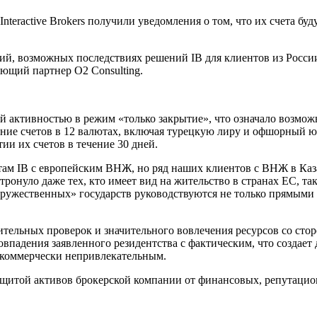
nteractive Brokers получили уведомления о том, что их счета буд
й, возможных последствиях решений IB для клиентов из России
яющий партнер O2 Consulting.
зкой активностью в режим «только закрытие», что означало возм
ение счетов в 12 валютах, включая турецкую лиру и офшорный юа
и их счетов в течение 30 дней.
там IB с европейским ВНЖ, но ряд наших клиентов с ВНЖ в Ка
тронуло даже тех, кто имеет вид на жительство в странах ЕС, т
дружественных» государств руководствуются не только прямыми 
тельных проверок и значительного вовлечения ресурсов со стор
овпадения заявленного резидентства с фактическим, что создае
 коммерчески непривлекательным.
ащитой активов брокерской компании от финансовых, репутацио