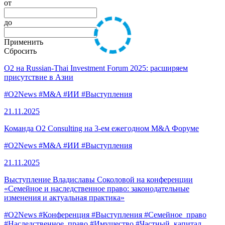
от
до
Применить
Сбросить
O2 на Russian-Thai Investment Forum 2025: расширяем
присутствие в Азии
#O2News
#M&A
#ИИ
#Выступления
21.11.
2025
Команда O2 Consulting на 3-ем ежегодном M&A Форуме
#O2News
#M&A
#ИИ
#Выступления
21.11.
2025
Выступление Владиславы Соколовой на конференции
«Семейное и наследственное право: законодательные
изменения и актуальная практика»
#O2News
#Конференция
#Выступления
#Семейное_право
#Наследственное_право
#Имущество
#Частный_капитал