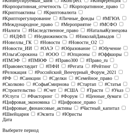
#Конвертируемый_займ
#Конгресс
#Конференция
#Корпоративная_отчетность
#Корпоративное_право
#Криптоактивы
#Криптовалюта
#Крипторегулирование
#Личные_фонды
#МГЮА
#Международное_право
#Мероприятие
#МСФО
#Налоги
#Наследственное_право
#НатальяКузнецова
#НДФЛ
#Недвижимость
#НиколайДавыдов
#Новеллы_ГК
#Новости
#Новости_O2
#Новости_ИИ
#ОАЭ
#Образование
#Обучение
#ОльгаСорокина
#ООО
#Опционы
#Оффшоры
#ПМЭФ
#ПМЮФ
#Право300
#Право_ru
#Правовестаудит
#ПФИ
#Регата
#Рейтинг
#Релокация
#Российский_Венчурный_Форум_2021
#РФ
#Санкции
#Сделки
#Семейное_право
#Сколково
#СофьяСмирнова
#Стартап
#Статья
#Строительство
#Счет
#США
#Трасти
#Указ
#Услуги
#Факторинг
#Форум
#Ценные_бумаги
#Цифровая_экономика
#Цифровое_право
#Цифровые_финансовые_активы
#Частный_капитал
#Швейцария
#Экзита
#Юристы
Дата
Выберите период