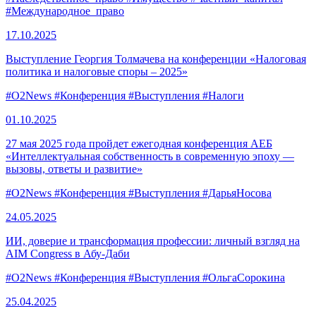
#Международное_право
17.10.
2025
Выступление Георгия Толмачева на конференции «Налоговая
политика и налоговые споры – 2025»
#O2News
#Конференция
#Выступления
#Налоги
01.10.
2025
27 мая 2025 года пройдет ежегодная конференция АЕБ
«Интеллектуальная собственность в современную эпоху —
вызовы, ответы и развитие»
#O2News
#Конференция
#Выступления
#ДарьяНосова
24.05.
2025
ИИ, доверие и трансформация профессии: личный взгляд на
AIM Congress в Абу-Даби
#O2News
#Конференция
#Выступления
#ОльгаСорокина
25.04.
2025