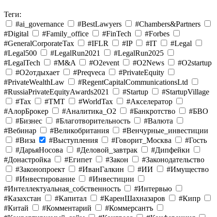
Теги:
#ai_governance
#BestLawyers
#Chambers&Partners
#Digital
#Family_office
#FinTech
#Forbes
#GeneralCorporateTax
#IFLR
#IP
#IT
#Legal
#Legal500
#LegalRun2021
#LegalRun2025
#LegalTech
#M&A
#O2event
#O2News
#O2startup
#O2отдыхает
#Preqveca
#PrivateEquity
#PrivateWealthLaw
#RegentCapitalCommunicationsLtd
#RussiaPrivateEquityAwards2021
#Startup
#StartupVillage
#Tax
#TMT
#WorldTax
#Акселератор
#АлорБрокер
#Аналитика_O2
#Банкротство
#БВО
#Бизнес
#Благотворительность
#Валюта
#Вебинар
#Великобритания
#Венчурные_инвестиции
#Виза
#Выступления
#Говорит_Москва
#Гость
#ДарьяНосова
#Деловой_завтрак
#Дипфейки
#Донастройка
#Египет
#Закон
#Законодательство
#Законопроект
#ИванГалкин
#ИИ
#Имущество
#Инвестирование
#Инвестиции
#Интеллектуальная_собственность
#Интервью
#Казахстан
#Капитал
#КаренШахназаров
#Кипр
#Китай
#Комментарий
#Коммерсантъ