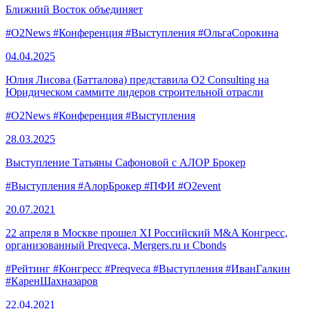
Ближний Восток объединяет
#O2News
#Конференция
#Выступления
#ОльгаСорокина
04.04.
2025
Юлия Лисова (Батталова) представила O2 Consulting на
Юридическом саммите лидеров строительной отрасли
#O2News
#Конференция
#Выступления
28.03.
2025
Выступление Татьяны Сафоновой с АЛОР Брокер
#Выступления
#АлорБрокер
#ПФИ
#O2event
20.07.
2021
22 апреля в Москве прошел XI Российский M&A Конгресс,
организованный Preqveca, Mergers.ru и Cbonds
#Рейтинг
#Конгресс
#Preqveca
#Выступления
#ИванГалкин
#КаренШахназаров
22.04.
2021