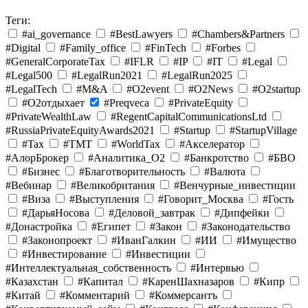
Теги:
#ai_governance
#BestLawyers
#Chambers&Partners
#Digital
#Family_office
#FinTech
#Forbes
#GeneralCorporateTax
#IFLR
#IP
#IT
#Legal
#Legal500
#LegalRun2021
#LegalRun2025
#LegalTech
#M&A
#O2event
#O2News
#O2startup
#O2отдыхает
#Preqveca
#PrivateEquity
#PrivateWealthLaw
#RegentCapitalCommunicationsLtd
#RussiaPrivateEquityAwards2021
#Startup
#StartupVillage
#Tax
#TMT
#WorldTax
#Акселератор
#АлорБрокер
#Аналитика_O2
#Банкротство
#БВО
#Бизнес
#Благотворительность
#Валюта
#Вебинар
#Великобритания
#Венчурные_инвестиции
#Виза
#Выступления
#Говорит_Москва
#Гость
#ДарьяНосова
#Деловой_завтрак
#Дипфейки
#Донастройка
#Египет
#Закон
#Законодательство
#Законопроект
#ИванГалкин
#ИИ
#Имущество
#Инвестирование
#Инвестиции
#Интеллектуальная_собственность
#Интервью
#Казахстан
#Капитал
#КаренШахназаров
#Кипр
#Китай
#Комментарий
#Коммерсантъ