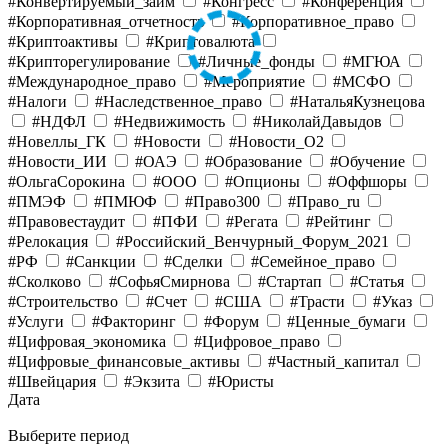
#Конвертируемый_займ
#Конгресс
#Конференция
#Корпоративная_отчетность
#Корпоративное_право
#Криптоактивы
#Криптовалюта
#Крипторегулирование
#Личные_фонды
#МГЮА
#Международное_право
#Мероприятие
#МСФО
#Налоги
#Наследственное_право
#НатальяКузнецова
#НДФЛ
#Недвижимость
#НиколайДавыдов
#Новеллы_ГК
#Новости
#Новости_O2
#Новости_ИИ
#ОАЭ
#Образование
#Обучение
#ОльгаСорокина
#ООО
#Опционы
#Оффшоры
#ПМЭФ
#ПМЮФ
#Право300
#Право_ru
#Правовестаудит
#ПФИ
#Регата
#Рейтинг
#Релокация
#Российский_Венчурный_Форум_2021
#РФ
#Санкции
#Сделки
#Семейное_право
#Сколково
#СофьяСмирнова
#Стартап
#Статья
#Строительство
#Счет
#США
#Трасти
#Указ
#Услуги
#Факторинг
#Форум
#Ценные_бумаги
#Цифровая_экономика
#Цифровое_право
#Цифровые_финансовые_активы
#Частный_капитал
#Швейцария
#Экзита
#Юристы
Дата
Выберите период