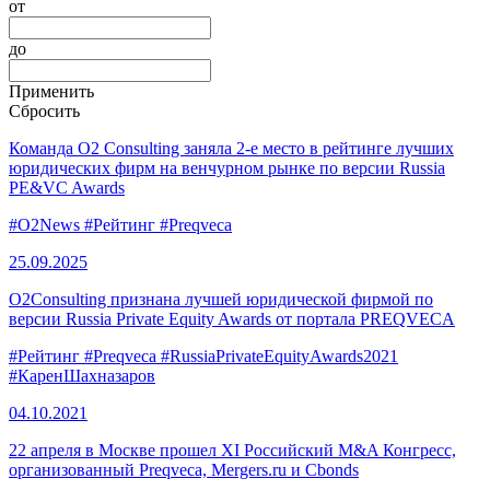
от
до
Применить
Сбросить
Команда O2 Consulting заняла 2-е место в рейтинге лучших
юридических фирм на венчурном рынке по версии Russia
PE&VC Awards
#O2News
#Рейтинг
#Preqveca
25.09.
2025
O2Consulting признана лучшей юридической фирмой по
версии Russia Private Equity Awards от портала PREQVECA
#Рейтинг
#Preqveca
#RussiaPrivateEquityAwards2021
#КаренШахназаров
04.10.
2021
22 апреля в Москве прошел XI Российский M&A Конгресс,
организованный Preqveca, Mergers.ru и Cbonds