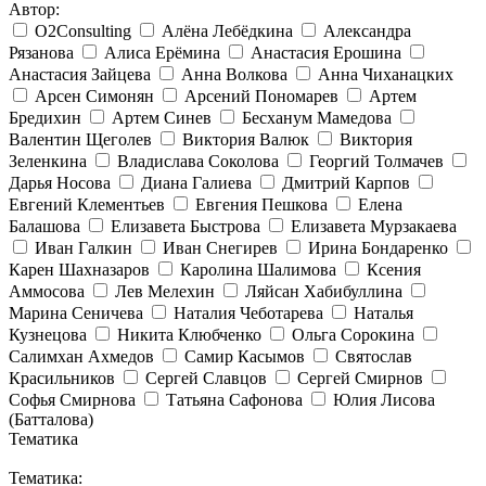
Автор:
O2Consulting
Алёна Лебёдкина
Александра
Рязанова
Алиса Ерёмина
Анастасия Ерошина
Анастасия Зайцева
Анна Волкова
Анна Чиханацких
Арсен Симонян
Арсений Пономарев
Артем
Бредихин
Артем Синев
Бесханум Мамедова
Валентин Щеголев
Виктория Валюк
Виктория
Зеленкина
Владислава Соколова
Георгий Толмачев
Дарья Носова
Диана Галиева
Дмитрий Карпов
Евгений Клементьев
Евгения Пешкова
Елена
Балашова
Елизавета Быстрова
Елизавета Мурзакаева
Иван Галкин
Иван Снегирев
Ирина Бондаренко
Карен Шахназаров
Каролина Шалимова
Ксения
Аммосова
Лев Мелехин
Ляйсан Хабибуллина
Марина Сеничева
Наталия Чеботарева
Наталья
Кузнецова
Никита Клюбченко
Ольга Сорокина
Салимхан Ахмедов
Самир Касымов
Святослав
Красильников
Сергей Славцов
Сергей Смирнов
Софья Смирнова
Татьяна Сафонова
Юлия Лисова
(Батталова)
Тематика
Тематика: