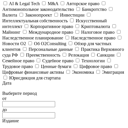
AI & Legal Tech
M&A
Авторское право
Антимонопольное законодательство
Банкротство
Валюта
Законопроект
Инвестиции
Интеллектуальная собственность
Искусственный
интеллект
Корпоративное право
Криптовалюта
Майнинг
Международное право
Налоговое право
Наследственное планирование
Наследственное право
Новости O2
Об O2Consulting
Обзор для частных
клиентов
Персональные данные
Практика Верховного
суда РФ
Преемственность
Релокация
Санкции
Семейное право
Судебное право
Технологии
Трудовое право
Ценные бумаги
Цифровое право
Цифровые финансовые активы
Экономика
Эмиграция
Юрисдикция для стартапа
Дата
Выберите период
от
до
Издание