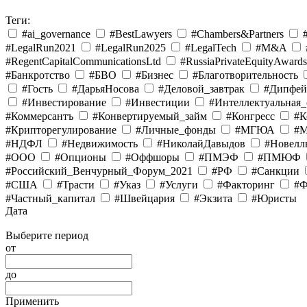
Теги:
#ai_governance
#BestLawyers
#Chambers&Partners
#LegalRun2021
#LegalRun2025
#LegalTech
#M&A
#RegentCapitalCommunicationsLtd
#RussiaPrivateEquityAward
#Банкротство
#БВО
#Бизнес
#Благотворительность
#Гость
#ДарьяНосова
#Деловой_завтрак
#Дипфе
#Инвестирование
#Инвестиции
#Интеллектуальная_
#Коммерсантъ
#Конвертируемый_займ
#Конгресс
#К
#Крипторегулирование
#Личные_фонды
#МГЮА
#М
#НДФЛ
#Недвижимость
#НиколайДавыдов
#Новел
#ООО
#Опционы
#Оффшоры
#ПМЭФ
#ПМЮФ
#Российский_Венчурный_Форум_2021
#РФ
#Санкции
#США
#Трасти
#Указ
#Услуги
#Факторинг
#
#Частный_капитал
#Швейцария
#Экзита
#Юристы
Дата
Выберите период
от
до
Применить