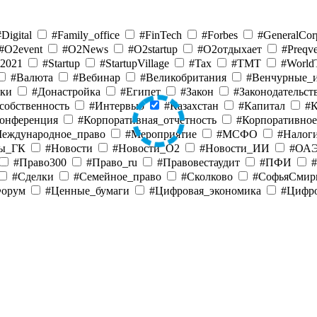
#Digital
#Family_office
#FinTech
#Forbes
#GeneralCor
#O2event
#O2News
#O2startup
#O2отдыхает
#Preqv
s2021
#Startup
#StartupVillage
#Tax
#TMT
#World
#Валюта
#Вебинар
#Великобритания
#Венчурные_
йки
#Донастройка
#Египет
#Закон
#Законодательст
собственность
#Интервью
#Казахстан
#Капитал
#
онференция
#Корпоративная_отчетность
#Корпоративно
еждународное_право
#Мероприятие
#МСФО
#Налог
лы_ГК
#Новости
#Новости_O2
#Новости_ИИ
#ОА
#Право300
#Право_ru
#Правовестаудит
#ПФИ
#
#Сделки
#Семейное_право
#Сколково
#СофьяСмир
Форум
#Ценные_бумаги
#Цифровая_экономика
#Цифр