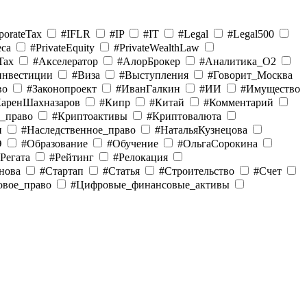
porateTax
#IFLR
#IP
#IT
#Legal
#Legal500
eca
#PrivateEquity
#PrivateWealthLaw
Tax
#Акселератор
#АлорБрокер
#Аналитика_O2
инвестиции
#Виза
#Выступления
#Говорит_Москва
во
#Законопроект
#ИванГалкин
#ИИ
#Имущество
КаренШахназаров
#Кипр
#Китай
#Комментарий
е_право
#Криптоактивы
#Криптовалюта
и
#Наследственное_право
#НатальяКузнецова
Э
#Образование
#Обучение
#ОльгаСорокина
Регата
#Рейтинг
#Релокация
нова
#Стартап
#Статья
#Строительство
#Счет
овое_право
#Цифровые_финансовые_активы