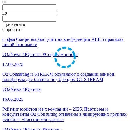
от
до
Применить
Сбросить
Софья Смирнова выступит на конференции АЕБ о правилах
новой экономики
#O2News
#Юристы
#СофьяСмирнова
17.06.
2026
O2 Consulting и STREAM объявляют о создании единой
платформы для бизнеса под брендом O2-STREAM
#O2News
#Юристы
16.06.
2026
Рейтинг юристов и их компаний – 2025. Партнеры и
консультанты O2 Consulting отмечены в лидирующих группах
рейтинга «Российской газеты»
#O2News
#Юристы
#Рейтинг