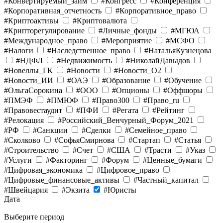
#Конвертируемый_займ
#Конгресс
#Конференция
#Корпоративная_отчетность
#Корпоративное_право
#Криптоактивы
#Криптовалюта
#Крипторегулирование
#Личные_фонды
#МГЮА
#Международное_право
#Мероприятие
#МСФО
#Налоги
#Наследственное_право
#НатальяКузнецова
#НДФЛ
#Недвижимость
#НиколайДавыдов
#Новеллы_ГК
#Новости
#Новости_O2
#Новости_ИИ
#ОАЭ
#Образование
#Обучение
#ОльгаСорокина
#ООО
#Опционы
#Оффшоры
#ПМЭФ
#ПМЮФ
#Право300
#Право_ru
#Правовестаудит
#ПФИ
#Регата
#Рейтинг
#Релокация
#Российский_Венчурный_Форум_2021
#РФ
#Санкции
#Сделки
#Семейное_право
#Сколково
#СофьяСмирнова
#Стартап
#Статья
#Строительство
#Счет
#США
#Трасти
#Указ
#Услуги
#Факторинг
#Форум
#Ценные_бумаги
#Цифровая_экономика
#Цифровое_право
#Цифровые_финансовые_активы
#Частный_капитал
#Швейцария
#Экзита
#Юристы
Дата
Выберите период