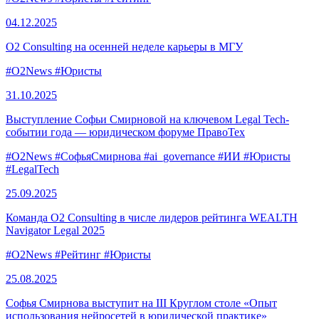
04.12.
2025
O2 Consulting на осенней неделе карьеры в МГУ
#O2News
#Юристы
31.10.
2025
Выступление Софьи Смирновой на ключевом Legal Tech-
событии года — юридическом форуме ПравоТех
#O2News
#СофьяСмирнова
#ai_governance
#ИИ
#Юристы
#LegalTech
25.09.
2025
Команда O2 Consulting в числе лидеров рейтинга WEALTH
Navigator Legal 2025
#O2News
#Рейтинг
#Юристы
25.08.
2025
Софья Смирнова выступит на III Круглом столе «Опыт
использования нейросетей в юридической практике»