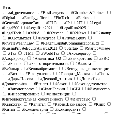
Теги:
#ai_governance
#BestLawyers
#Chambers&Partners
#Digital
#Family_office
#FinTech
#Forbes
#GeneralCorporateTax
#IFLR
#IP
#IT
#Legal
#Legal500
#LegalRun2021
#LegalRun2025
#LegalTech
#M&A
#O2event
#O2News
#O2startup
#O2отдыхает
#Preqveca
#PrivateEquity
#PrivateWealthLaw
#RegentCapitalCommunicationsLtd
#RussiaPrivateEquityAwards2021
#Startup
#StartupVillage
#Tax
#TMT
#WorldTax
#Акселератор
#АлорБрокер
#Аналитика_O2
#Банкротство
#БВО
#Бизнес
#Благотворительность
#Валюта
#Вебинар
#Великобритания
#Венчурные_инвестиции
#Виза
#Выступления
#Говорит_Москва
#Гость
#ДарьяНосова
#Деловой_завтрак
#Дипфейки
#Донастройка
#Египет
#Закон
#Законодательство
#Законопроект
#ИванГалкин
#ИИ
#Имущество
#Инвестирование
#Инвестиции
#Интеллектуальная_собственность
#Интервью
#Казахстан
#Капитал
#КаренШахназаров
#Кипр
#Китай
#Комментарий
#Коммерсантъ