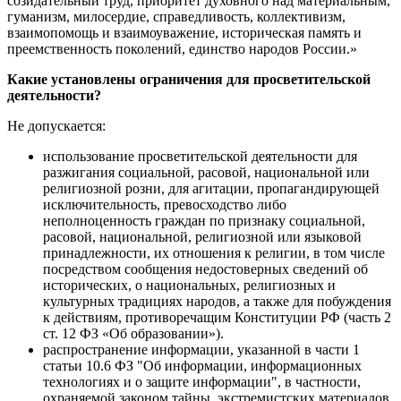
созидательный труд, приоритет духовного над материальным,
гуманизм, милосердие, справедливость, коллективизм,
взаимопомощь и взаимоуважение, историческая память и
преемственность поколений, единство народов России.»
Какие установлены ограничения для просветительской
деятельности?
Не допускается:
использование просветительской деятельности для
разжигания социальной, расовой, национальной или
религиозной розни, для агитации, пропагандирующей
исключительность, превосходство либо
неполноценность граждан по признаку социальной,
расовой, национальной, религиозной или языковой
принадлежности, их отношения к религии, в том числе
посредством сообщения недостоверных сведений об
исторических, о национальных, религиозных и
культурных традициях народов, а также для побуждения
к действиям, противоречащим Конституции РФ (часть 2
ст. 12 ФЗ «Об образовании»).
распространение информации, указанной в части 1
статьи 10.6 ФЗ "Об информации, информационных
технологиях и о защите информации", в частности,
охраняемой законом тайны, экстремистских материалов,