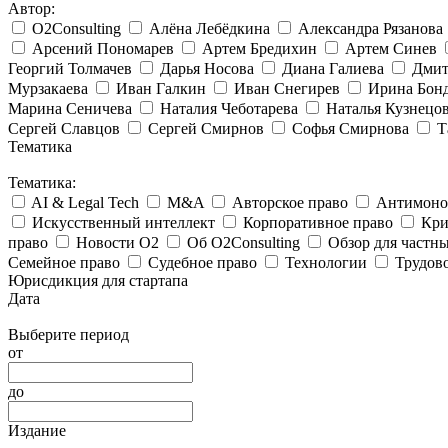
Автор:
O2Consulting
Алёна Лебёдкина
Александра Рязанова
Арсений Пономарев
Артем Бредихин
Артем Синев
Георгий Толмачев
Дарья Носова
Диана Галиева
Дмит
Мурзакаева
Иван Галкин
Иван Снегирев
Ирина Бон
Марина Сеничева
Наталия Чеботарева
Наталья Кузнецо
Сергей Славцов
Сергей Смирнов
Софья Смирнова
Т
Тематика
Тематика:
AI & Legal Tech
M&A
Авторское право
Антимоноп
Искусственный интеллект
Корпоративное право
Кри
право
Новости O2
Об O2Consulting
Обзор для частн
Семейное право
Судебное право
Технологии
Трудов
Юрисдикция для стартапа
Дата
Выберите период
от
до
Издание