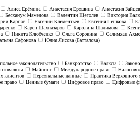
Алиса Ерёмина
Анастасия Ерошина
Анастасия Зайце
Бесханум Мамедова
Валентин Щеголев
Виктория Вал
рий Карпов
Евгений Клементьев
Евгения Пешкова
Е
даренко
Карен Шахназаров
Каролина Шалимова
Ксен
ва
Никита Клюбченко
Ольга Сорокина
Салимхан Ахм
атьяна Сафонова
Юлия Лисова (Батталова)
ольное законодательство
Банкротство
Валюта
Закон
птовалюта
Майнинг
Международное право
Налогово
ых клиентов
Персональные данные
Практика Верховного 
ое право
Ценные бумаги
Цифровое право
Цифровые ф