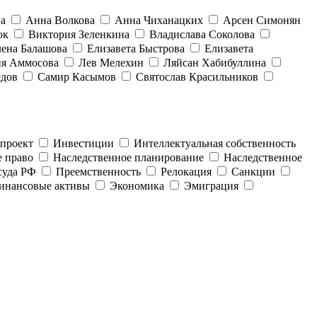
ва
Анна Волкова
Анна Чиханацких
Арсен Симонян
юк
Виктория Зеленкина
Владислава Соколова
лена Балашова
Елизавета Быстрова
Елизавета
ия Аммосова
Лев Мелехин
Ляйсан Хабибуллина
едов
Самир Касымов
Святослав Красильников
опроект
Инвестиции
Интеллектуальная собственность
е право
Наследственное планирование
Наследственное
суда РФ
Преемственность
Релокация
Санкции
инансовые активы
Экономика
Эмиграция