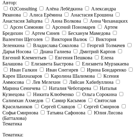
Автор:
O2Consulting
Алёна Лебёдкина
Александра
Рязанова
Алиса Ерёмина
Анастасия Ерошина
Анастасия Зайцева
Анна Волкова
Анна Чиханацких
Арсен Симонян
Арсений Пономарев
Артем
Бредихин
Артем Синев
Бесханум Мамедова
Валентин Щеголев
Виктория Валюк
Виктория
Зеленкина
Владислава Соколова
Георгий Толмачев
Дарья Носова
Диана Галиева
Дмитрий Карпов
Евгений Клементьев
Евгения Пешкова
Елена
Балашова
Елизавета Быстрова
Елизавета Мурзакаева
Иван Галкин
Иван Снегирев
Ирина Бондаренко
Карен Шахназаров
Каролина Шалимова
Ксения
Аммосова
Лев Мелехин
Ляйсан Хабибуллина
Марина Сеничева
Наталия Чеботарева
Наталья
Кузнецова
Никита Клюбченко
Ольга Сорокина
Салимхан Ахмедов
Самир Касымов
Святослав
Красильников
Сергей Славцов
Сергей Смирнов
Софья Смирнова
Татьяна Сафонова
Юлия Лисова
(Батталова)
Тематика
Тематика: