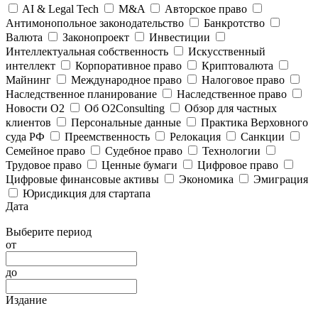
AI & Legal Tech
M&A
Авторское право
Антимонопольное законодательство
Банкротство
Валюта
Законопроект
Инвестиции
Интеллектуальная собственность
Искусственный
интеллект
Корпоративное право
Криптовалюта
Майнинг
Международное право
Налоговое право
Наследственное планирование
Наследственное право
Новости O2
Об O2Consulting
Обзор для частных
клиентов
Персональные данные
Практика Верховного
суда РФ
Преемственность
Релокация
Санкции
Семейное право
Судебное право
Технологии
Трудовое право
Ценные бумаги
Цифровое право
Цифровые финансовые активы
Экономика
Эмиграция
Юрисдикция для стартапа
Дата
Выберите период
от
до
Издание