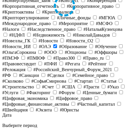
#Конвертируемый_займ
#Конгресс
#Конференция
#Корпоративная_отчетность
#Корпоративное_право
#Криптоактивы
#Криптовалюта
#Крипторегулирование
#Личные_фонды
#МГЮА
#Международное_право
#Мероприятие
#МСФО
#Налоги
#Наследственное_право
#НатальяКузнецова
#НДФЛ
#Недвижимость
#НиколайДавыдов
#Новеллы_ГК
#Новости
#Новости_O2
#Новости_ИИ
#ОАЭ
#Образование
#Обучение
#ОльгаСорокина
#ООО
#Опционы
#Оффшоры
#ПМЭФ
#ПМЮФ
#Право300
#Право_ru
#Правовестаудит
#ПФИ
#Регата
#Рейтинг
#Релокация
#Российский_Венчурный_Форум_2021
#РФ
#Санкции
#Сделки
#Семейное_право
#Сколково
#СофьяСмирнова
#Стартап
#Статья
#Строительство
#Счет
#США
#Трасти
#Указ
#Услуги
#Факторинг
#Форум
#Ценные_бумаги
#Цифровая_экономика
#Цифровое_право
#Цифровые_финансовые_активы
#Частный_капитал
#Швейцария
#Экзита
#Юристы
Дата
Выберите период