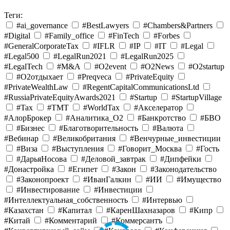
Теги:
#ai_governance
#BestLawyers
#Chambers&Partners
#Digital
#Family_office
#FinTech
#Forbes
#GeneralCorporateTax
#IFLR
#IP
#IT
#Legal
#Legal500
#LegalRun2021
#LegalRun2025
#LegalTech
#M&A
#O2event
#O2News
#O2startup
#O2отдыхает
#Preqveca
#PrivateEquity
#PrivateWealthLaw
#RegentCapitalCommunicationsLtd
#RussiaPrivateEquityAwards2021
#Startup
#StartupVillage
#Tax
#TMT
#WorldTax
#Акселератор
#АлорБрокер
#Аналитика_O2
#Банкротство
#БВО
#Бизнес
#Благотворительность
#Валюта
#Вебинар
#Великобритания
#Венчурные_инвестиции
#Виза
#Выступления
#Говорит_Москва
#Гость
#ДарьяНосова
#Деловой_завтрак
#Дипфейки
#Донастройка
#Египет
#Закон
#Законодательство
#Законопроект
#ИванГалкин
#ИИ
#Имущество
#Инвестирование
#Инвестиции
#Интеллектуальная_собственность
#Интервью
#Казахстан
#Капитал
#КаренШахназаров
#Кипр
#Китай
#Комментарий
#Коммерсантъ