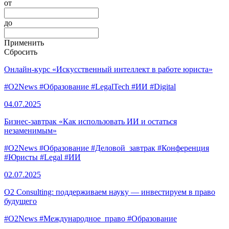
от
до
Применить
Сбросить
Онлайн-курс «Искусственный интеллект в работе юриста»
#O2News
#Образование
#LegalTech
#ИИ
#Digital
04.07.
2025
Бизнес-завтрак «Как использовать ИИ и остаться
незаменимым»
#O2News
#Образование
#Деловой_завтрак
#Конференция
#Юристы
#Legal
#ИИ
02.07.
2025
O2 Consulting: поддерживаем науку — инвестируем в право
будущего
#O2News
#Международное_право
#Образование