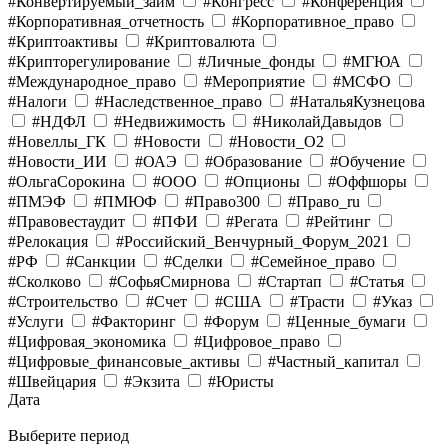
#Конвертируемый_займ
#Конгресс
#Конференция
#Корпоративная_отчетность
#Корпоративное_право
#Криптоактивы
#Криптовалюта
#Крипторегулирование
#Личные_фонды
#МГЮА
#Международное_право
#Мероприятие
#МСФО
#Налоги
#Наследственное_право
#НатальяКузнецова
#НДФЛ
#Недвижимость
#НиколайДавыдов
#Новеллы_ГК
#Новости
#Новости_O2
#Новости_ИИ
#ОАЭ
#Образование
#Обучение
#ОльгаСорокина
#ООО
#Опционы
#Оффшоры
#ПМЭФ
#ПМЮФ
#Право300
#Право_ru
#Правовестаудит
#ПФИ
#Регата
#Рейтинг
#Релокация
#Российский_Венчурный_Форум_2021
#РФ
#Санкции
#Сделки
#Семейное_право
#Сколково
#СофьяСмирнова
#Стартап
#Статья
#Строительство
#Счет
#США
#Трасти
#Указ
#Услуги
#Факторинг
#Форум
#Ценные_бумаги
#Цифровая_экономика
#Цифровое_право
#Цифровые_финансовые_активы
#Частный_капитал
#Швейцария
#Экзита
#Юристы
Дата
Выберите период