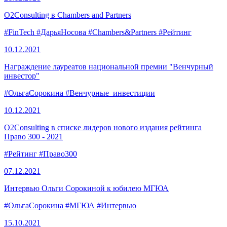
O2Consulting в Chambers and Partners
#FinTech
#ДарьяНосова
#Chambers&Partners
#Рейтинг
10.12.
2021
Награждение лауреатов национальной премии "Венчурный
инвестор"
#ОльгаСорокина
#Венчурные_инвестиции
10.12.
2021
O2Consulting в списке лидеров нового издания рейтинга
Право 300 - 2021
#Рейтинг
#Право300
07.12.
2021
Интервью Ольги Сорокиной к юбилею МГЮА
#ОльгаСорокина
#МГЮА
#Интервью
15.10.
2021