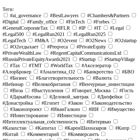
Теги:
#ai_governance
#BestLawyers
#Chambers&Partners
#Digital
#Family_office
#FinTech
#Forbes
#GeneralCorporateTax
#IFLR
#IP
#IT
#Legal
#Legal500
#LegalRun2021
#LegalRun2025
#LegalTech
#M&A
#O2event
#O2News
#O2startup
#O2отдыхает
#Preqveca
#PrivateEquity
#PrivateWealthLaw
#RegentCapitalCommunicationsLtd
#RussiaPrivateEquityAwards2021
#Startup
#StartupVillage
#Tax
#TMT
#WorldTax
#Акселератор
#АлорБрокер
#Аналитика_O2
#Банкротство
#БВО
#Бизнес
#Благотворительность
#Валюта
#Вебинар
#Великобритания
#Венчурные_инвестиции
#Виза
#Выступления
#Говорит_Москва
#Гость
#ДарьяНосова
#Деловой_завтрак
#Дипфейки
#Донастройка
#Египет
#Закон
#Законодательство
#Законопроект
#ИванГалкин
#ИИ
#Имущество
#Инвестирование
#Инвестиции
#Интеллектуальная_собственность
#Интервью
#Казахстан
#Капитал
#КаренШахназаров
#Кипр
#Китай
#Комментарий
#Коммерсантъ