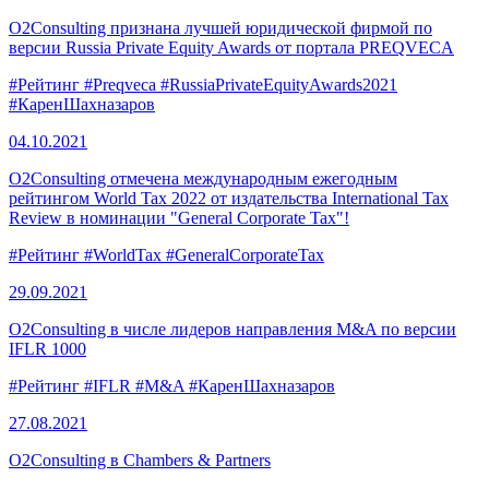
O2Consulting признана лучшей юридической фирмой по
версии Russia Private Equity Awards от портала PREQVECA
#Рейтинг
#Preqveca
#RussiaPrivateEquityAwards2021
#КаренШахназаров
04.10.
2021
O2Consulting отмечена международным ежегодным
рейтингом World Tax 2022 от издательства International Tax
Review в номинации "General Corporate Tax"!
#Рейтинг
#WorldTax
#GeneralCorporateTax
29.09.
2021
O2Consulting в числе лидеров направления M&A по версии
IFLR 1000
#Рейтинг
#IFLR
#M&A
#КаренШахназаров
27.08.
2021
O2Consulting в Chambers & Partners